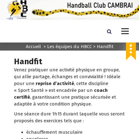
A
l
l
e
r
HANDBALL CLUB CAMBRAI
Ensemble vers la victoire quel que soit le résultat
a
u
Accueil
>
Les équipes du HBCC
>
Handfit
c
o
Handfit
n
Venez pratiquer une activité physique en groupe,
t
qui allie partage, échanges et convivialité ! Idéale
e
pour une
reprise d’activité
, cette discipline
n
« Sport Santé » est encadrée par un
coach
u
certifié
, garantissant une pratique sécurisée et
adaptée à votre condition physique.
Une séance dure 1h15 durant laquelle vous seront
proposés des exercices tels que :
échauffement musculaire