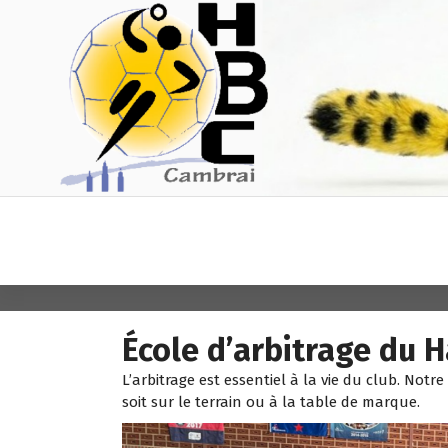
A
l
l
e
r
a
u
c
o
n
t
Ensemble vers la victoire quel que
HANDBALL
e
soit le résultat
n
CLUB
u
CAMBRAI
École d’arbitrage du 
L’arbitrage est essentiel à la vie du club. Notre
soit sur le terrain ou à la table de marque.