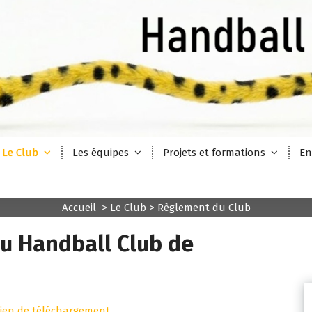
Le Club
Les équipes
Projets et formations
En
Accueil
>
Le Club
>
Règlement du Club
u Handball Club de
lien de téléchargement
.