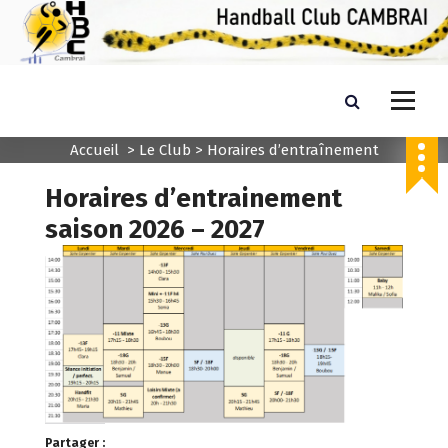
A
l
l
e
r
HANDBALL CLUB CAMBRAI
Ensemble vers la victoire quel que soit le résultat
a
u
Accueil
>
Le Club
>
Horaires d’entraînement
c
o
Horaires d’entrainement
n
saison 2026 – 2027
t
e
n
u
Partager :